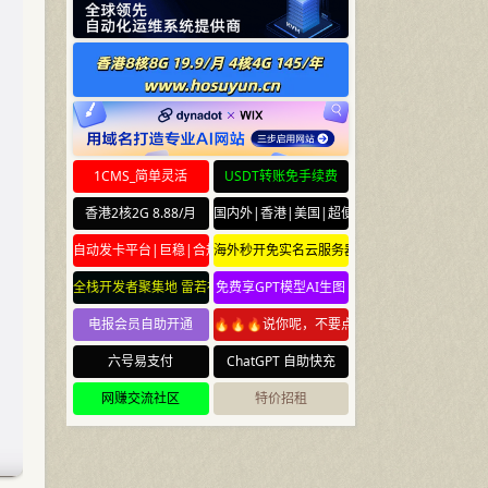
1CMS_简单灵活
USDT转账免手续费
香港2核2G 8.88/月
国内外|香港|美国|超便宜云服务器
自动发卡平台|巨稳|合规
海外秒开免实名云服务器
全栈开发者聚集地 雷若社区 leiruo.com
免费享GPT模型AI生图
电报会员自助开通
🔥🔥🔥说你呢，不要点🔥🔥🔥
六号易支付
ChatGPT 自助快充
网赚交流社区
特价招租