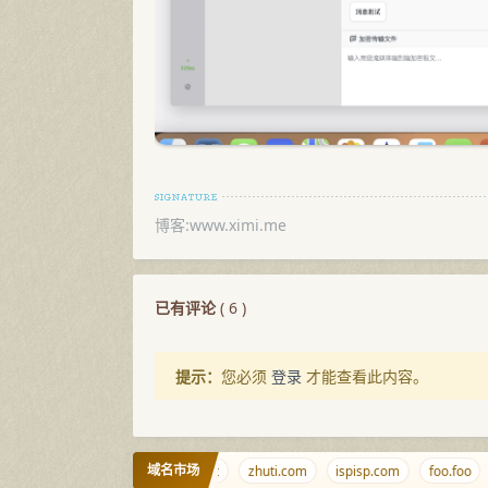
博客:www.ximi.me
已有评论
(
6
)
提示：
您必须
登录
才能查看此内容。
域名市场
saobi.net
zhuti.com
ispisp.com
foo.foo
xr