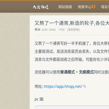
网站指南
商家中心
域名
又熬了一个通宵,新造的轮子,各位
希米
(
UID:
5950)
1月前
[复制链接]
又熬了一个通宵写好一半手机端了，各位大佬有
主要是测试，发送消息是否会丢失，以及文件
消息与文件都是加密之后传输，可能存在少许
浏览器可以使用
普通模式
+
无痕模式
同时注册
地址:
https://app.hhqq.net/
pc 端: