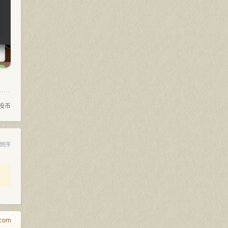
投币
倒序
gmbh.gmbh
5.wales
qjqj.net
jiejie.net
www.org.tw
ciyua