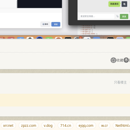
收藏
只看楼主
r.net
zpzz.com
v.dog
714.cn
ejqq.com
w.cr
Nethtml.com