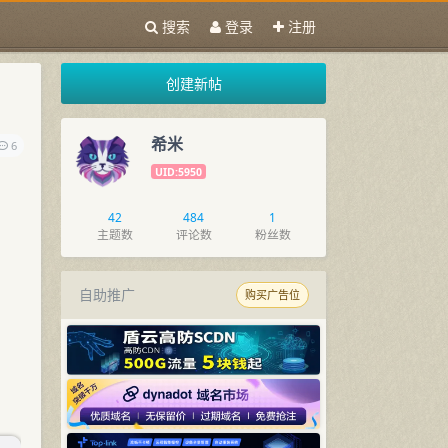
搜索
登录
注册
创建新帖
希米
6
UID:5950
42
484
1
主题数
评论数
粉丝数
自助推广
购买广告位