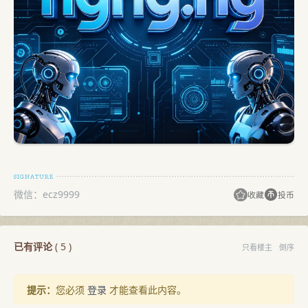
微信：ecz9999
收藏
投币
已有评论
(
5
)
只看楼主
倒序
提示：
您必须
登录
才能查看此内容。