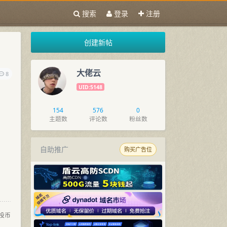
搜索
登录
注册
创建新帖
大佬云
8
UID:5148
154
576
0
主题数
评论数
粉丝数
自助推广
购买广告位
投币