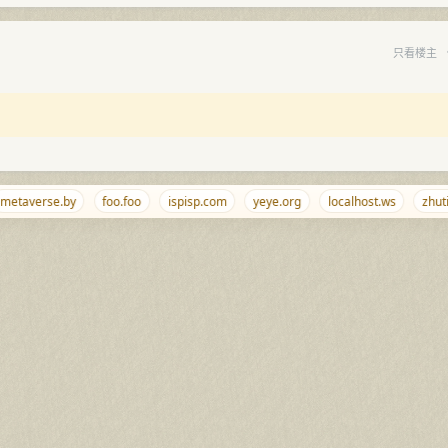
只看楼主
taverse.by
foo.foo
ispisp.com
yeye.org
localhost.ws
zhuti.