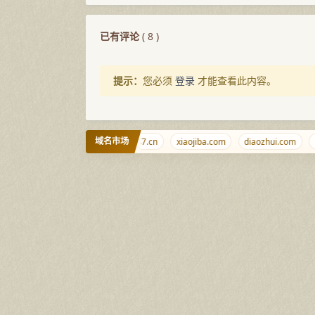
已有评论
(
8
)
提示：
您必须
登录
才能查看此内容。
域名市场
shabi.net
ciyuan.dog
347.cn
xiaojiba.com
diaozhui.com
me