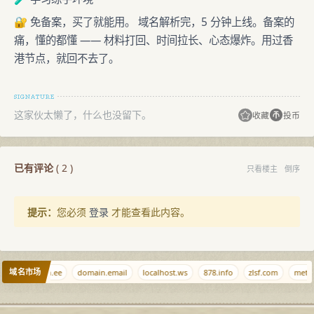
🔐 免备案，买了就能用。 域名解析完，5 分钟上线。备案的
痛，懂的都懂 —— 材料打回、时间拉长、心态爆炸。用过香
港节点，就回不去了。
这家伙太懒了，什么也没留下。
收藏
投币
已有评论
(
2
)
只看楼主
倒序
提示：
您必须
登录
才能查看此内容。
域名市场
t.cr
ciyuan.ee
domain.email
localhost.ws
878.info
zlsf.com
metav