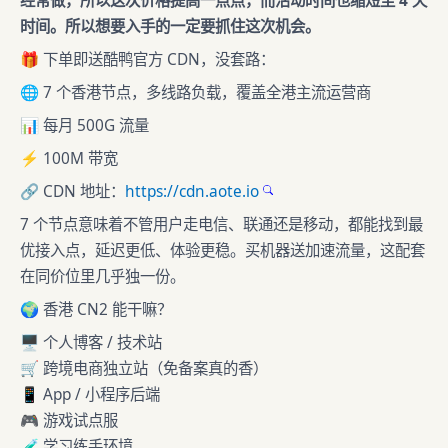
经常做，所以这次价格提高一点点，而活动时间也缩短至 4 天
时间。所以想要入手的一定要抓住这次机会。
🎁 下单即送酷鸭官方 CDN，没套路：
🌐 7 个香港节点，多线路负载，覆盖全港主流运营商
📊 每月 500G 流量
⚡ 100M 带宽
🔗 CDN 地址：
https://cdn.aote.io
7 个节点意味着不管用户走电信、联通还是移动，都能找到最
优接入点，延迟更低、体验更稳。买机器送加速流量，这配套
在同价位里几乎独一份。
🌍 香港 CN2 能干嘛？
🖥️ 个人博客 / 技术站
🛒 跨境电商独立站（免备案真的香）
📱 App / 小程序后端
🎮 游戏试点服
🧪 学习练手环境