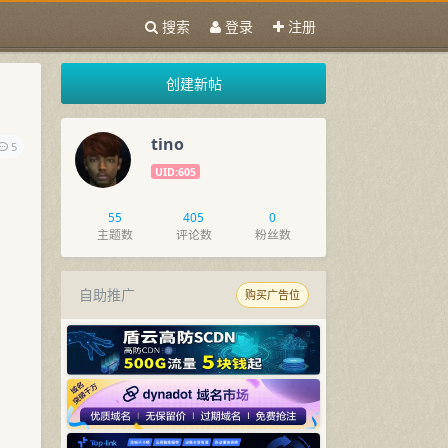
搜索
登录
注册
创建新帖
tino
5
UID:605
55
405
0
主题数
评论数
粉丝数
自助推广
购买广告位