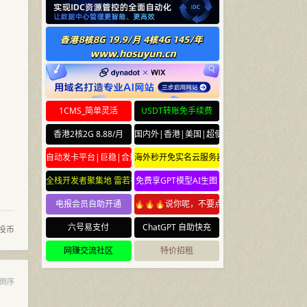
1CMS_简单灵活
USDT转账免手续费
香港2核2G 8.88/月
国内外|香港|美国|超便宜云服务器
自动发卡平台|巨稳|合规
海外秒开免实名云服务器
全栈开发者聚集地 雷若社区 leiruo.com
免费享GPT模型AI生图
电报会员自助开通
🔥🔥🔥说你呢，不要点🔥🔥🔥
六号易支付
ChatGPT 自助快充
投币
网赚交流社区
特价招租
倒序