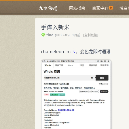
网站指南
商家中心
域名
手痒入新米
tino
(
UID:
605)
1月前
[复制链接]
chameleon.im
，变色龙即时通讯