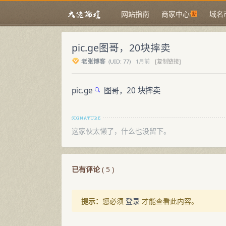
网站指南
商家中心
域名
pic.ge图哥，20块摔卖
老张博客
(
UID:
77)
1月前
[复制链接]
pic.ge
图哥，20 块摔卖
这家伙太懒了，什么也没留下。
已有评论
(
5
)
提示：
您必须
登录
才能查看此内容。