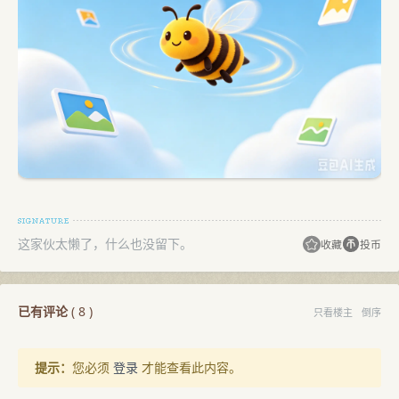
这家伙太懒了，什么也没留下。
收藏
投币
已有评论
(
8
)
只看楼主
倒序
提示：
您必须
登录
才能查看此内容。