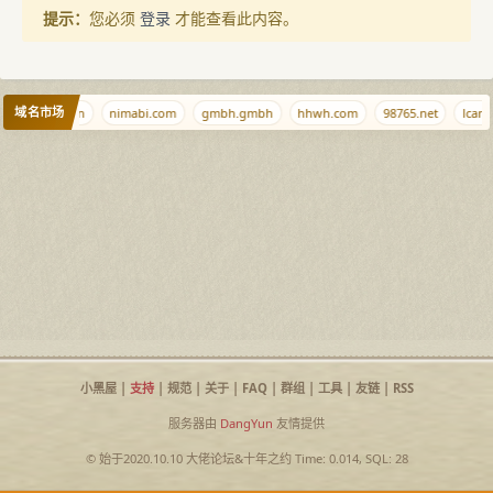
提示：
您必须
登录
才能查看此内容。
域名市场
.net
347.cn
nimabi.com
gmbh.gmbh
hhwh.com
98765.net
lcann
小黑屋
|
支持
|
规范
|
关于
|
FAQ
|
群组
|
工具
|
友链
|
RSS
服务器由
DangYun
友情提供
© 始于2020.10.10
大佬论坛
&
十年之约
Time: 0.014, SQL: 28