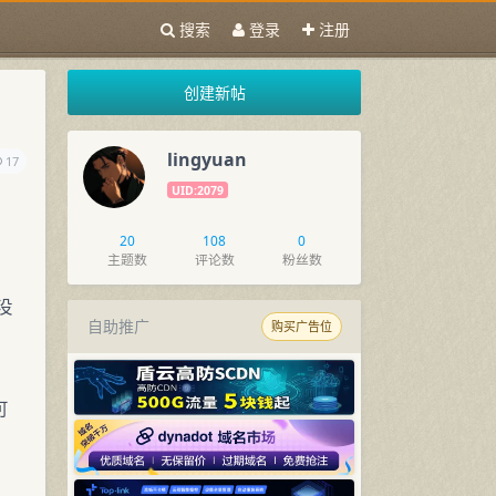
搜索
登录
注册
创建新帖
lingyuan
17
UID:2079
20
108
0
主题数
评论数
粉丝数
没
自助推广
购买广告位
可