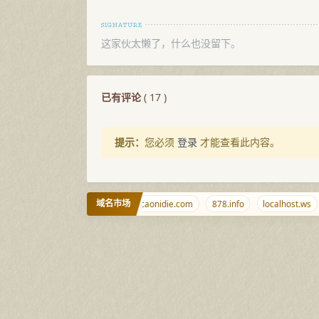
这家伙太懒了，什么也没留下。
已有评论
(
17
)
提示：
您必须
登录
才能查看此内容。
域名市场
lhz.net
456789.com.cn
caonidie.com
878.info
localhost.ws