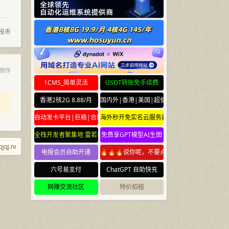
投币
倒序
1CMS_简单灵活
USDT转账免手续费
香港2核2G 8.88/月
国内外|香港|美国|超便宜云服务器
自动发卡平台|巨稳|合规
海外秒开免实名云服务器
全栈开发者聚集地 雷若社区 leiruo.com
免费享GPT模型AI生图
qj.net
qj.al
shaobi.com
9999.info
nb.yun
08888.com.cn
w
电报会员自助开通
🔥🔥🔥说你呢，不要点🔥🔥🔥
六号易支付
ChatGPT 自助快充
网赚交流社区
特价招租