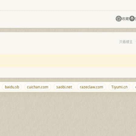
收藏
只看楼主
baidu.sb
cuichan.com
saobi.net
razeclaw.com
Tiyumi.cn
qj