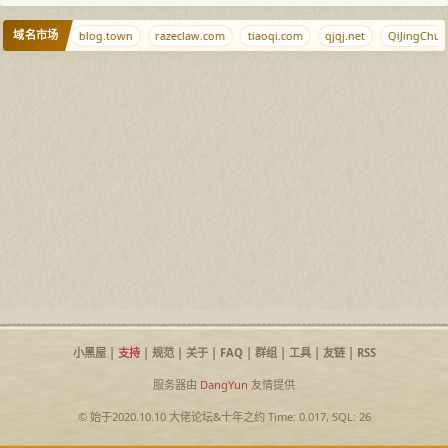
域名市场
whois.tl
blog.town
razeclaw.com
tiaoqi.com
qjqj.net
QiJingChun
小黑屋
|
支持
|
规范
|
关于
|
FAQ
|
群组
|
工具
|
友链
|
RSS
服务器由
DangYun
友情提供
© 始于2020.10.10
大佬论坛
&
十年之约
Time: 0.017, SQL: 26