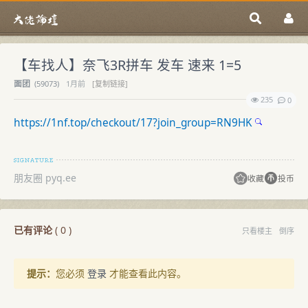
【车找人】奈飞3R拼车 发车 速来 1=5
面团
(
59073)
1月前
[复制链接]
235
0
https://1nf.top/checkout/17?join_group=RN9HK
朋友圈 pyq.ee
收藏
投币
已有评论
(
0
)
只看楼主
倒序
提示：
您必须
登录
才能查看此内容。