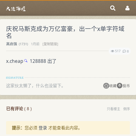
庆祝马斯克成为万亿富豪，出一个x单字符域
名
高启强
(
1731)
1月前
[复制链接]
517
8
x.cheap
128888 出了
这家伙太懒了，什么也没留下。
收藏
投币
已有评论
(
8
)
只看楼主
倒序
提示：
您必须
登录
才能查看此内容。