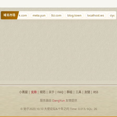
域名市场
com
vmdisk.com
meta.yun
0ci.com
blog.town
localhost.ws
ciyua
小黑屋
|
支持
|
规范
|
关于
|
FAQ
|
群组
|
工具
|
友链
|
RSS
服务器由
DangYun
友情提供
© 始于2020.10.10
大佬论坛
&
十年之约
Time: 0.013, SQL: 26