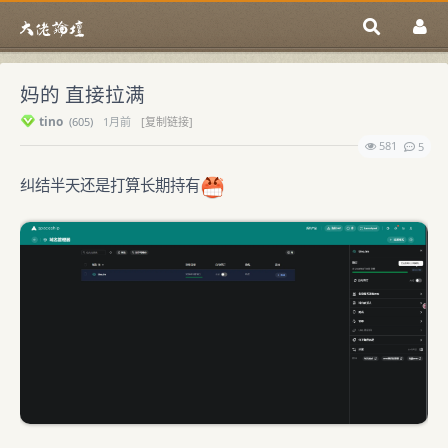
妈的 直接拉满
tino
(
605)
1月前
[复制链接]
581
5
纠结半天还是打算长期持有