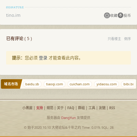
tino.im
收藏
投币
已有评论
(
5
)
只看楼主
倒序
提示：
您必须
登录
才能查看此内容。
域名市场
ispisp.com
baidu.sb
tiaoqi.com
cuichan.com
yidaosu.com
bibi.bi
小黑屋
|
支持
|
规范
|
关于
|
FAQ
|
群组
|
工具
|
友链
|
RSS
服务器由
DangYun
友情提供
© 始于2020.10.10
大佬论坛
&
十年之约
Time: 0.019, SQL: 28