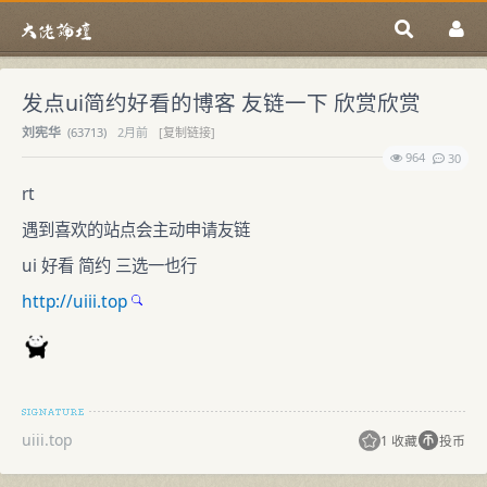
发点ui简约好看的博客 友链一下 欣赏欣赏
刘宪华
(
63713)
2月前
[复制链接]
964
30
rt
遇到喜欢的站点会主动申请友链
ui 好看 简约 三选一也行
http://uiii.top
uiii.top
1 收藏
投币