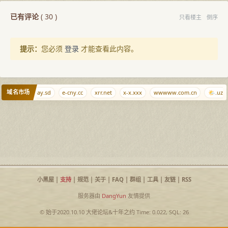
已有评论
(
30
)
只看楼主
倒序
提示：
您必须
登录
才能查看此内容。
域名市场
CSS.SS
pay.sd
e-cny.cc
xrr.net
x-x.xxx
wwwww.com.cn
🌤.uz
小黑屋
|
支持
|
规范
|
关于
|
FAQ
|
群组
|
工具
|
友链
|
RSS
服务器由
DangYun
友情提供
© 始于2020.10.10
大佬论坛
&
十年之约
Time: 0.022, SQL: 26