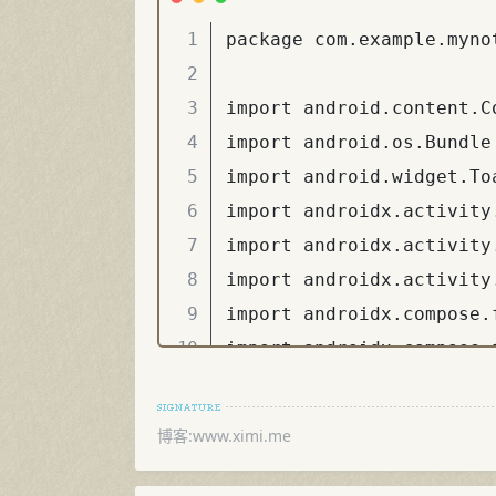
package com.example.mynotepad

import android.content.Context
import android.os.Bundle
import android.widget.Toast
import androidx.activity.ComponentActivity
import androidx.activity.compose.BackHandler
import androidx.activity.compose.setContent
import androidx.compose.foundation.background
import androidx.compose.foundation.clickable
import androidx.compose.foundation.layout.*
import androidx.compose.foundation.lazy.LazyColumn
import androidx.compose.foundation.lazy.items
import androidx.compose.foundation.shape.RoundedCornerShape
import androidx.compose.material3.*
import androidx.compose.runtime.*
import androidx.compose.ui.Alignment
import androidx.compose.ui.Modifier
import androidx.compose.ui.graphics.Color
import androidx.compose.ui.platform.LocalContext
import androidx.compose.ui.text.font.FontWeight
import androidx.compose.ui.unit.dp
import androidx.compose.ui.unit.sp
import org.json.JSONArray
import org.json.JSONObject
import java.util.UUID

// --- 数据模型 ---
data class Note(val id: String = UUID.randomUUID().toString(), var title: String, var content: String)
// 这里的 val name 改成了 var name，以支持重命名
data class Folder(val id: String = UUID.randomUUID().toString(), var name: String, val notes: MutableList<Note> = mutableListOf())

// --- 导航屏幕状态 ---
sealed class Screen {
    object FolderList : Screen()
    data class NoteList(val folderId: String) : Screen()
    data class NoteEditor(val folderId: String, val noteId: String?) : Screen()
}

class MainActivity : ComponentActivity() {
    override fun onCreate(savedInstanceState: Bundle?) {
        super.onCreate(savedInstanceState)
        setContent {
            MaterialTheme(
                colorScheme = lightColorScheme(
                    primary = Color(0xFFEAA83A), // 经典 Mac 备忘录琥珀黄
                    background = Color(0xFFF6F5F0), // 仿纸质温暖灰白底色
                    surface = Color(0xFFFFFFFF)
                )
            ) {
                MacNotesApp()
            }
        }
    }
}

@OptIn(ExperimentalMaterial3Api::class)
@Composable
fun MacNotesApp() {
    val context = LocalContext.current
    var folders by remember { mutableStateOf(listOf<Folder>()) }
    var currentScreen by remember { mutableStateOf<Screen>(Screen.FolderList) }

    // 弹窗与状态控制
    var showFolderDialog by remember { mutableStateOf(false) }
    var newFolderName by remember { mutableStateOf("") }

    // 目录管理的全新状态
    var expandedMenuFolderId by remember { mutableStateOf<String?>(null) } // 控制哪个文件夹的下拉菜单展开
    var folderToEdit by remember { mutableStateOf<Folder?>(null) } // 当前选中的文件夹
    var showRenameDialog by remember { mutableStateOf(false) }
    var editFolderName by remember { mutableStateOf("") }
    var showDeleteDialog by remember { mutableStateOf(false) }

    // 初始化读取
    LaunchedEffect(Unit) {
        folders = loadDataFromLocal(context)
    }

    // 保存方法
    val saveToLocal = {
        saveDataToLocal(context, folders)
    }

    // 物理返回键接管
    BackHandler(enabled = currentScreen !is Screen.FolderList) {
        currentScreen = when (val screen = currentScreen) {
            is Screen.NoteList -> Screen.FolderList
            is Screen.NoteEditor -> Screen.NoteList(screen.folderId)
            else -> Screen.FolderList
        }
    }

    Scaffold(
        topBar = {
            TopAppBar(
                title = {
                    Text(
                        text = when (val screen = currentScreen) {
                            is Screen.FolderList -> "文件夹"
                            is Screen.NoteList -> folders.find { it.id == screen.folderId }?.name ?: "备忘录"
                            is Screen.NoteEditor -> "编辑备忘录"
                        },
                        fontWeight = FontWeight.Bold,
                        color = Color(0xFF333333)
                    )
                },
                navigationIcon = {
                    if (currentScreen !is Screen.FolderList) {
                        IconButton(onClick = {
                            currentScreen = when (val screen = currentScreen) {
                                is Screen.NoteList -> Screen.FolderList
                                is Screen.NoteEditor -> Screen.NoteList(screen.folderId)
                                else -> Screen.FolderList
                            }
                        }) {
                            Text("◀", color = Color(0xFFEAA83A), fontSize = 16.sp, fontWeight = FontWeight.Bold)
                        }
                    }
                },
                actions = {
                    // 如果处于已有备忘录的编辑页面，右上角显示“垃圾桶”按钮
                    if (currentScreen is Screen.NoteEditor) {
                        val editorScreen = currentScreen as Screen.NoteEditor
                        if (editorScreen.noteId != null) {
                            IconButton(onClick = {
                                val currentFolder = folders.find { it.id == editorScreen.folderId }
                                currentFolder?.notes?.removeIf { it.id == editorScreen.noteId }
                                saveToLocal()
                                Toast.makeText(context, "已删除备忘录", Toast.LENGTH_SHORT).show()
                                currentScreen = Screen.NoteList(editorScreen.folderId)
                            }) {
                                Text("🗑️", fontSize = 18.sp)
                            }
                        }
                    }
                },
                colors = TopAppBarDefaults.topAppBarColors(containerColor = Color(0xFFF6F5F0))
            )
        }
    ) { paddingValues ->
        Box(modifier = Modifier.padding(paddingValues).fillMaxSize().background(Color(0xFFF6F5F0))) {
            when (val screen = currentScreen) {
                // 1. 文件夹列表界面
                is Screen.FolderList -> {
                    Column(modifier = Modifier.fillMaxSize()) {
                        LazyColumn(modifier = Modifier.weight(1f).padding(horizontal = 16.dp)) {
                            items(folders) { folder ->
                                Card(
                                    modifier = Modifier.fillMaxWidth().padding(vertical = 6.dp).clickable {
                                        currentScreen = Screen.NoteList(folder.id)
                                    },
                                    colors = CardDefaults.cardColors(containerColor = Color.White),
                                    shape = RoundedCornerShape(10.dp)
                                ) {
                                    Row(
                                        modifier = Modifier.padding(vertical = 8.dp, horizontal = 16.dp),
                                        verticalAlignment = Alignment.CenterVertically
                                    ) {
                                        Text("📁", fontSize = 20.sp)
                                        Spacer(modifier = Modifier.width(12.dp))
                                        Text(text = folder.name, modifier = Modifier.weight(1f), fontSize = 16.sp, fontWeight = FontWeight.Medium)
                                        Text(text = "${folder.notes.size}", color = Color.Gray, fontSize = 14.sp)

                                        // 【新增功能】：目录的更多操作按钮（三个点）
                                        Box {
                                            IconButton(onClick = { expandedMenuFolderId = folder.id }) {
                                                Text("⋮", color = Color.Gray, fontSize = 20.sp, fontWeight = FontWeight.Bold)
                                            }
                                            DropdownMenu(
                                                expanded = expandedMenuFolderId == folder.id,
                                                onDismissRequest = { expandedMenuFolderId = null },
                                                modifier = Modifier.background(Color.White)
                                            ) {
                                                DropdownMenuItem(
                                                    text = { Text("📝 重命名") },
                                                    onClick = {
                                                        expandedMenuFolderId = null
                                                        folderToEdit = folder
                                                        editFolderName = folder.name
 
博客:www.ximi.me