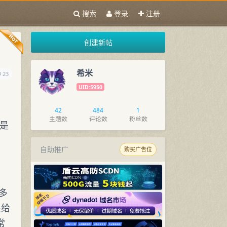
搜索
登录
注册
创建新帖
希米
23
UID:5950
42
484
1
主题数
评论数
粉丝数
就是
自助推广
购买广告位
很多
丢给
常