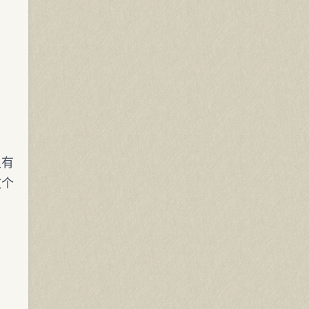
里有
改个
：