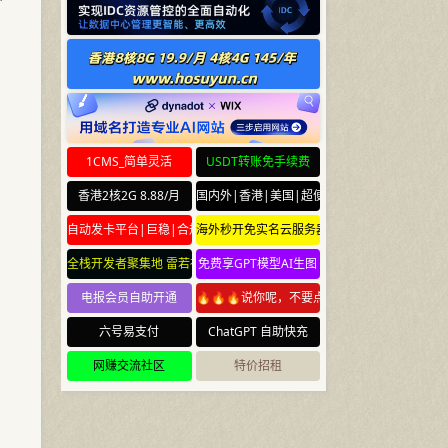
1CMS_简单灵活
USDT转账免手续费
香港2核2G 8.88/月
国内外|香港|美国|超便宜云服务器
自动发卡平台|巨稳|合规
海外秒开免实名云服务器
全栈开发者聚集地 雷若社区 leiruo.com
免费享GPT模型AI生图
电报会员自助开通
🔥🔥🔥说你呢，不要点🔥🔥🔥
六号易支付
ChatGPT 自助快充
网赚交流社区
特价招租