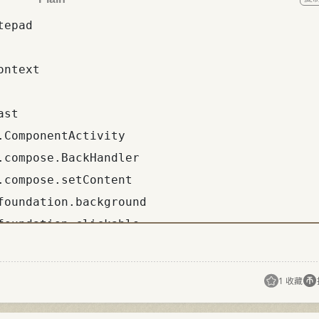
                                                       showRenameDialog = true
                                                    }
                                                )
                                                DropdownMenuItem(
                                                    text = { Text("🗑️ 删除", color = Color.Red) },
                                                    onClick = {
                                                        expandedMenuFolderId = null
                                                        folderToEdit = folder
                                                        showDeleteDialog = true
                                                    }
                                                )
                                            }
                                        }
                                    }
                                }
                            }
                        }
                        // 底部新建文件夹按钮
                        Button(
                            onClick = { showFolderDialog = true },
                            modifier = Modifier.fillMaxWidth().padding(16.dp),
                            colors = ButtonDefaults.buttonColors(containerColor = Color(0xFFEAA83A))
                        ) {
                            Text("新建文件夹", color = Color.White)
                        }
                    }
                }

                // 2. 指定文件夹内的记事列表界面
                is Screen.NoteList -> {
                    val currentFolder = folders.find { it.
1 收藏