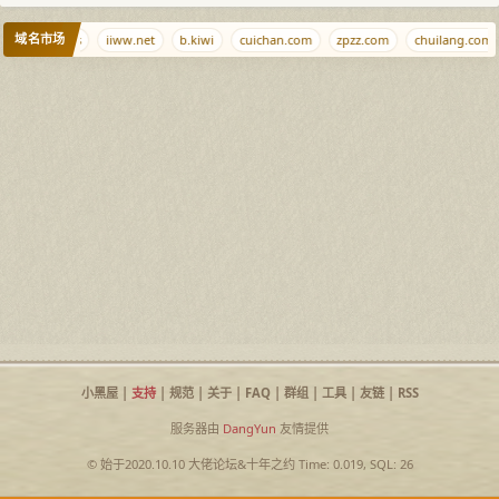
域名市场
si
lll.news
iiww.net
b.kiwi
cuichan.com
zpzz.com
chuilang.com
小黑屋
|
支持
|
规范
|
关于
|
FAQ
|
群组
|
工具
|
友链
|
RSS
服务器由
DangYun
友情提供
© 始于2020.10.10
大佬论坛
&
十年之约
Time: 0.019, SQL: 26