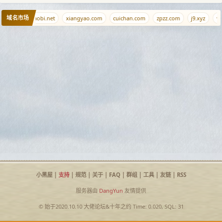
域名市场
cha.com
saobi.net
xiangyao.com
cuichan.com
zpzz.com
j9.xyz
v.
小黑屋
|
支持
|
规范
|
关于
|
FAQ
|
群组
|
工具
|
友链
|
RSS
服务器由
DangYun
友情提供
© 始于2020.10.10
大佬论坛
&
十年之约
Time: 0.020, SQL: 31