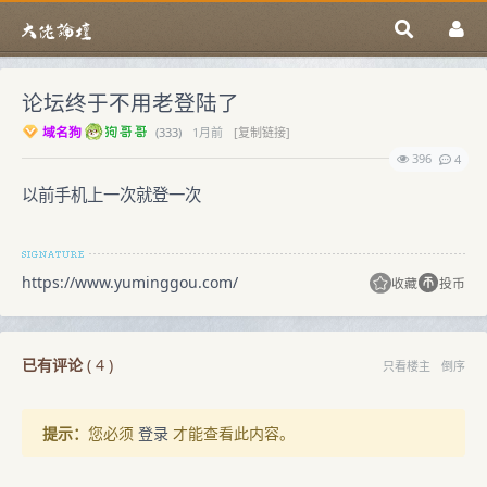
论坛终于不用老登陆了
域名狗
(
333)
1月前
[复制链接]
396
4
以前手机上一次就登一次
https://www.yuminggou.com/
收藏
投币
已有评论
(
4
)
只看楼主
倒序
提示：
您必须
登录
才能查看此内容。