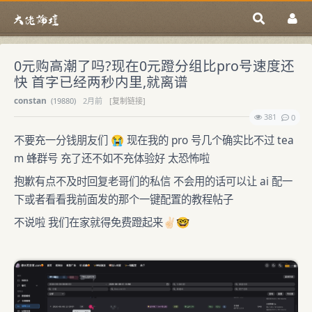
0元购高潮了吗?现在0元蹬分组比pro号速度还
快 首字已经两秒内里,就离谱
constan
(
19880)
2月前
[复制链接]
381
0
不要充一分钱朋友们 😭 现在我的 pro 号几个确实比不过 tea
m 蜂群号 充了还不如不充体验好 太恐怖啦
抱歉有点不及时回复老哥们的私信 不会用的话可以让 ai 配一
下或者看看我前面发的那个一键配置的教程帖子
不说啦 我们在家就得免费蹬起来✌🏻🤓