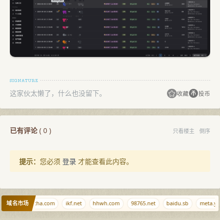
这家伙太懒了，什么也没留下。
收藏
投币
已有评论
(
0
)
只看楼主
倒序
提示：
您必须
登录
才能查看此内容。
域名市场
pw
aizhaocha.com
ikf.net
hhwh.com
98765.net
baidu.sb
meta.yu