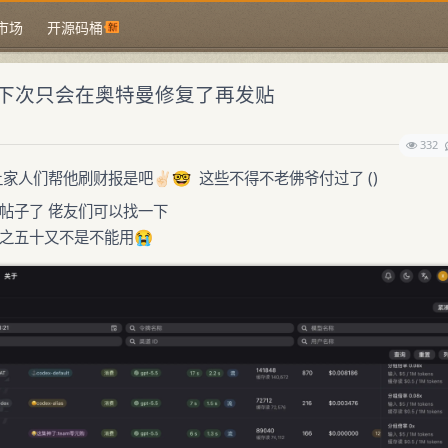
市场
开源码桶
 下次只会在奥特曼修复了再发贴
332
家人们帮他刷财报是吧✌🏻🤓 这些不得不老佛爷付过了 ()
的帖子了 佬友们可以找一下
分之五十又不是不能用😭