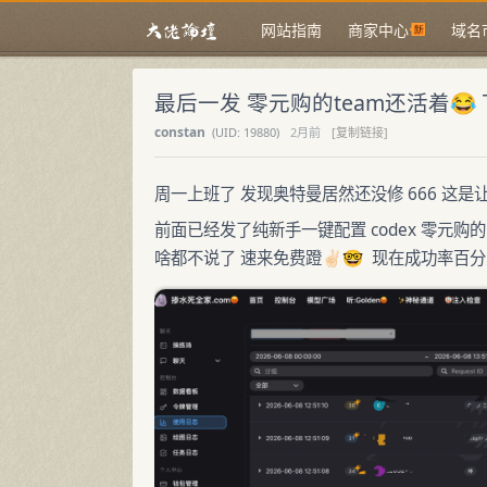
网站指南
商家中心
域名
最后一发 零元购的team还活着
constan
(
UID:
19880)
2月前
[复制链接]
周一上班了 发现奥特曼居然还没修 666 这是让
前面已经发了纯新手一键配置 codex 零元购
啥都不说了 速来免费蹬✌🏻🤓 现在成功率百