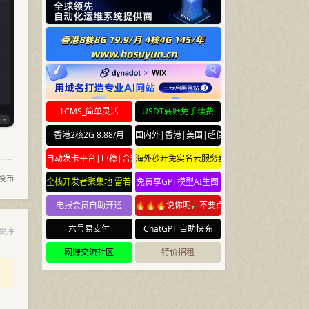
1CMS_简单灵活
USDT转账免手续费
香港2核2G 8.88/月
国内外|香港|美国|超便宜云服务器
自动发卡平台|巨稳|合规
海外秒开免实名云服务器
投币
全栈开发者聚集地 雷若社区 leiruo.com
免费享GPT模型AI生图
电报会员自助开通
🔥🔥🔥说你呢，不要点🔥🔥🔥
六号易支付
ChatGPT 自助快充
倒序
网赚交流社区
特价招租