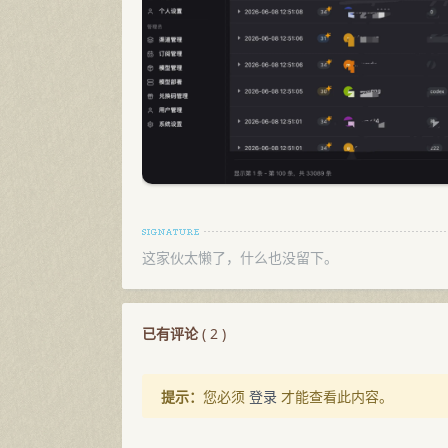
这家伙太懒了，什么也没留下。
已有评论
(
2
)
提示：
您必须
登录
才能查看此内容。