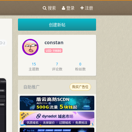
搜索
登录
注册
创建新帖
constan
2
UID:19880
15
7
0
主题数
评论数
粉丝数
自助推广
购买广告位