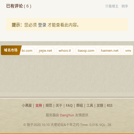
已有评论
(
6
)
只看楼主
倒序
提示：
您必须
登录
才能查看此内容。
域名市场
.net
nimabi.com
jiejie.net
whois.tl
tiaoqi.com
haimen.net
vmdis
小黑屋
|
支持
|
规范
|
关于
|
FAQ
|
群组
|
工具
|
友链
|
RSS
服务器由
DangYun
友情提供
© 始于2020.10.10
大佬论坛
&
十年之约
Time: 0.018, SQL: 28