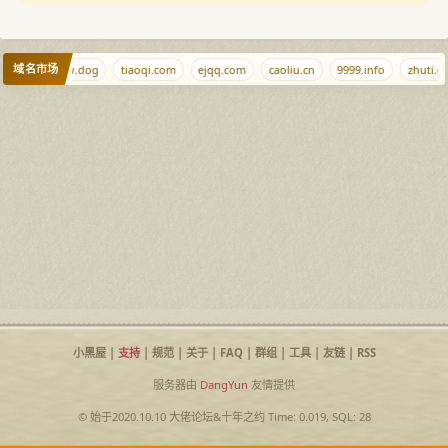
域名市场
iiww.net
v.dog
tiaoqi.com
ejqq.com
caoliu.cn
9999.info
zhuti.c
小黑屋
|
支持
|
规范
|
关于
|
FAQ
|
群组
|
工具
|
友链
|
RSS
服务器由
DangYun
友情提供
© 始于2020.10.10
大佬论坛
&
十年之约
Time: 0.019, SQL: 28