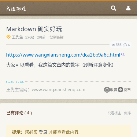
Markdown 确实好玩
王先生
(
2766)
2月前
[复制链接]
356
4
https://www.wangxiansheng.com/dca2bb9a6c.html
大家可以看看，我这篇文章内的数字（刷新注意变化）
王先生官网：www.wangxiansheng.com
收藏
投币
已有评论
(
4
)
只看楼主
倒序
提示：
您必须
登录
才能查看此内容。