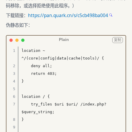
码移除，或选择拒绝使用此程序。）
下载链接：
https://pan.quark.cn/s/c5cb498ba004
伪静态如下：
Plain
复制
location ~ 
^/(core|config|data|cache|tools)/ {

    deny all;

    return 403;

}

location / {

    try_files $uri $uri/ /index.php?
$query_string;

}
