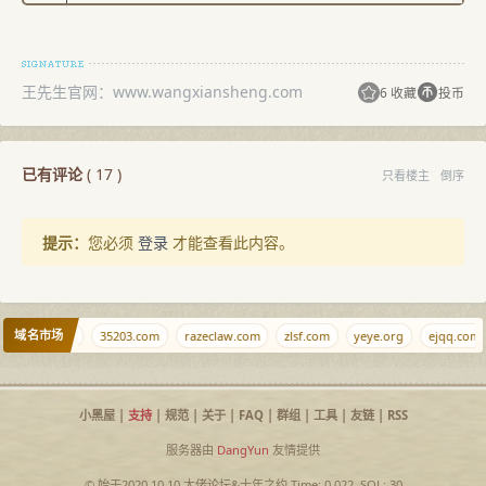
location ~ \.php$ {

    include fastcgi_params;

    fastcgi_pass 127.0.0.1:9000;

王先生官网：www.wangxiansheng.com
6 收藏
投币
    fastcgi_param SCRIPT_FILENAME 
$document_root$fastcgi_script_name;

已有评论
(
17
)
只看楼主
倒序
提示：
您必须
登录
才能查看此内容。
域名市场
shabi.net
35203.com
razeclaw.com
zlsf.com
yeye.org
ejqq.com
小黑屋
|
支持
|
规范
|
关于
|
FAQ
|
群组
|
工具
|
友链
|
RSS
服务器由
DangYun
友情提供
© 始于2020.10.10
大佬论坛
&
十年之约
Time: 0.022, SQL: 30