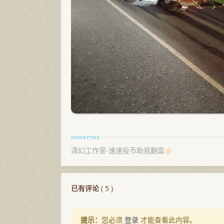
清幻工作室-速速投币助我翻盘👉🏻
已有评论
(
5
)
提示：
您必须
登录
才能查看此内容。