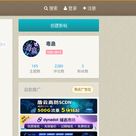
搜索
登录
注册
创建新帖
毒蛊
5
UID:3812
165
2280
3
主题数
评论数
粉丝数
自助推广
购买广告位