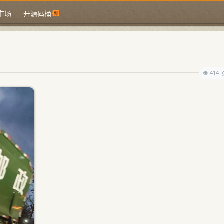
市场
开源码桶
414