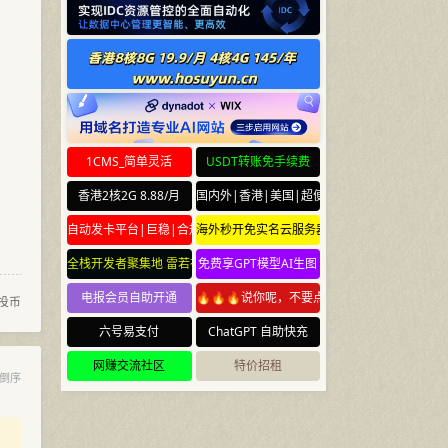
1CMS_简单灵活
USDT转账免手续费
香港2核2G 8.88/月
国内外|香港|美国|超便宜云服务器
自动发卡平台|巨稳|合规
海外秒开免实名云服务器
全栈开发者聚集地 雷若社区 leiruo.com
免费享GPT模型AI生图
电报会员自助开通
🔥🔥🔥说你呢，不要点🔥🔥🔥
投币
六号易支付
ChatGPT 自助快充
网赚交流社区
特价招租
倒序