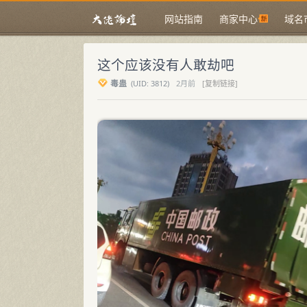
网站指南
商家中心
域名
这个应该没有人敢劫吧
毒蛊
(
UID:
3812)
2月前
[复制链接]