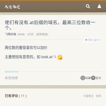
佬们有没有.at后缀的域名，最高三位数收一
个。
飞翔的猫
(
5848)
2月前
[复制链接]
423
11
两位数的要是喜欢可以加价
主要想找有意思的，如
look.at
未完待续
收藏
投币
已有评论
(
11
)
只看楼主
倒序