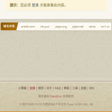
提示：
您必须
登录
才能查看此内容。
域名市场
e
cc.mba
arkdir.com
nb.yun
yeye.org
jiejie.net
wt.la
nn1.cn
小黑屋
|
支持
|
规范
|
关于
|
FAQ
|
群组
|
工具
|
友链
|
RSS
服务器由
DangYun
友情提供
© 始于2020.10.10
大佬论坛
&
十年之约
Time: 0.020, SQL: 26