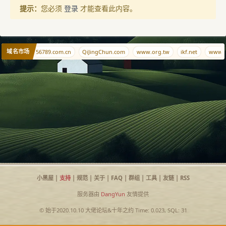
提示：
您必须
登录
才能查看此内容。
域名市场
999.info
456789.com.cn
QiJingChun.com
www.org.tw
ikf.net
www.
小黑屋
|
支持
|
规范
|
关于
|
FAQ
|
群组
|
工具
|
友链
|
RSS
服务器由
DangYun
友情提供
© 始于2020.10.10
大佬论坛
&
十年之约
Time: 0.023, SQL: 31