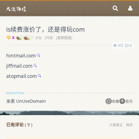
is续费涨价了，还是得玩com
X
(
13)
2月前
[复制链接]
323
9
hintmail.com
jiffmail.com
atopmail.com
米表 UnUseDomain
收藏
投币
已有评论
(
9
)
只看楼主
倒序