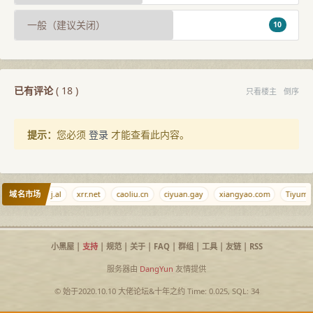
一般（建议关闭）
10
已有评论
(
18
)
只看楼主
倒序
提示：
您必须
登录
才能查看此内容。
域名市场
habi.com
qj.al
xrr.net
caoliu.cn
ciyuan.gay
xiangyao.com
Tiyumi.
小黑屋
|
支持
|
规范
|
关于
|
FAQ
|
群组
|
工具
|
友链
|
RSS
服务器由
DangYun
友情提供
© 始于2020.10.10
大佬论坛
&
十年之约
Time: 0.025, SQL: 34