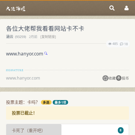
各位大佬帮我看看网站卡不卡
涵云
(
93259)
2月前
[复制链接]
485
18
www.hanyor.com
www.hanyor.com
收藏
投币
投票主题：卡吗？
多选
最多1项
投票已截止！
卡死了（重开吧）
8