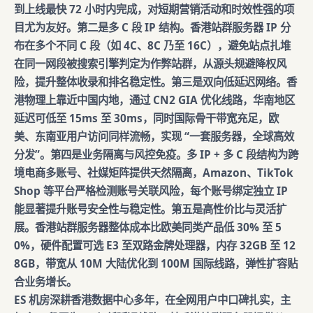
到上线最快 72 小时内完成，对短期营销活动和时效性强的项
目尤为友好。第二是多 C 段 IP 结构。香港站群服务器 IP 分
布在多个不同 C 段（如 4C、8C 乃至 16C），避免站点扎堆
在同一网段被搜索引擎判定为作弊站群，从源头规避降权风
险，提升整体收录和排名稳定性。第三是双向低延迟网络。香
港物理上靠近中国内地，通过 CN2 GIA 优化线路，华南地区
延迟可低至 15ms 至 30ms，同时国际骨干带宽充足，欧
美、东南亚用户访问同样流畅，实现 “一套服务器，全球高效
分发”。第四是业务隔离与风控免疫。多 IP + 多 C 段结构为跨
境电商多账号、社媒矩阵提供天然隔离，Amazon、TikTok
Shop 等平台严格检测账号关联风险，每个账号绑定独立 IP
能显著提升账号安全性与稳定性。第五是高性价比与灵活扩
展。香港站群服务器整体成本比欧美同类产品低 30% 至 5
0%，硬件配置可选 E3 至双路金牌处理器，内存 32GB 至 12
8GB，带宽从 10M 大陆优化到 100M 国际线路，弹性扩容贴
合业务增长。
ES 机房深耕香港数据中心多年，在全网用户中口碑扎实，主