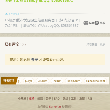
咨询 TG: @Usabby 或 QQ: 858361387。
ES机房香港/美国原生站群服务器 | 多C段混合IP |
收藏
投币
7x24售后 | 联系TG：@UsabbyQQ: 858361387
已有评论
(
0
)
只看楼主
倒序
提示：
您必须
登录
才能查看此内容。
域名市场
ciyuan.dog
j9.xyz
0ci.com
lhz.net
ispisp.com
aizhaocha.com
小黑屋
|
支持
|
规范
|
关于
|
FAQ
|
群组
|
工具
|
友链
|
RSS
服务器由
DangYun
友情提供