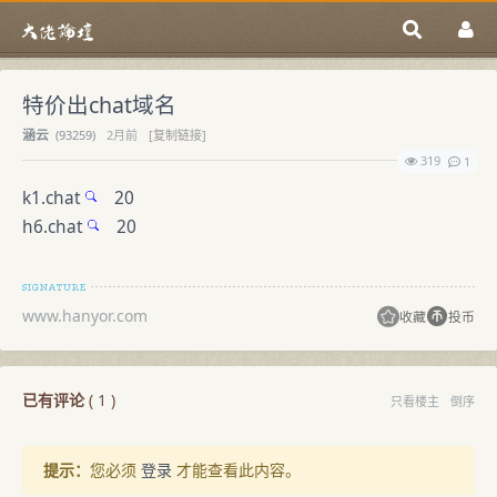
特价出chat域名
涵云
(
93259)
2月前
[复制链接]
319
1
k1.chat
20
h6.chat
20
www.hanyor.com
收藏
投币
已有评论
(
1
)
只看楼主
倒序
提示：
您必须
登录
才能查看此内容。