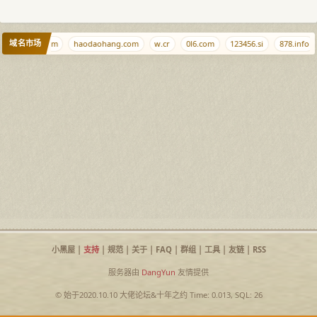
域名市场
diaozhui.com
haodaohang.com
w.cr
0l6.com
123456.si
878.info
小黑屋
|
支持
|
规范
|
关于
|
FAQ
|
群组
|
工具
|
友链
|
RSS
服务器由
DangYun
友情提供
© 始于2020.10.10
大佬论坛
&
十年之约
Time: 0.013, SQL: 26