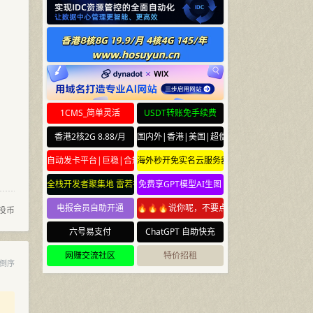
1CMS_简单灵活
USDT转账免手续费
香港2核2G 8.88/月
国内外|香港|美国|超便宜云服务器
自动发卡平台|巨稳|合规
海外秒开免实名云服务器
全栈开发者聚集地 雷若社区 leiruo.com
免费享GPT模型AI生图
电报会员自助开通
🔥🔥🔥说你呢，不要点🔥🔥🔥
投币
六号易支付
ChatGPT 自助快充
网赚交流社区
特价招租
倒序