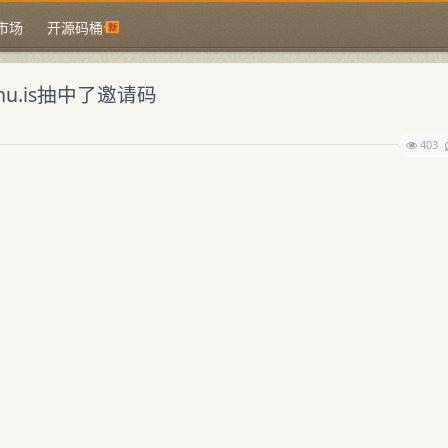
市场
开源码桶
.is抽中了邀请码
403