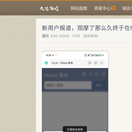
网站指南
商家中心
域名
新用户报道，观摩了那么久终于在hu
涵云
(
UID:
93259)
2月前
[复制链接]