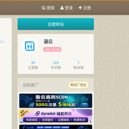
搜索
登录
注册
创建新帖
涵云
7
UID:93259
35
123
1
主题数
评论数
粉丝数
自助推广
购买广告位