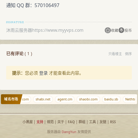
通知 QQ 群：570106497
沐雨云服务器https://www.myyvps.com
收藏
投币
已有评论
(
1
)
只看楼主
倒序
提示：
您必须
登录
才能查看此内容。
域名市场
razeclaw.com
shabi.net
agent.cm
shaobi.com
baidu.sb
Nethtml
小黑屋
|
支持
|
规范
|
关于
|
FAQ
|
群组
|
工具
|
友链
|
RSS
服务器由
DangYun
友情提供