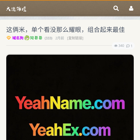
这俩米，单个看没那么耀眼，组合起来最佳
域名狗
(
333)
2月前
[复制链接]
340
1