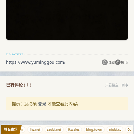
https://www.yuminggou.com/
收藏
投币
已有评论
(
1
)
只看楼主
倒序
提示：
您必须
登录
才能查看此内容。
域名市场
r
mofa.yun
lhz.net
saobi.net
9.wales
blog.town
niubi.cc
0ci.