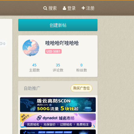
搜索
登录
注册
创建新帖
哇哈哈吖哇哈哈
0
UID:5081
45
35
0
主题数
评论数
粉丝数
自助推广
购买广告位