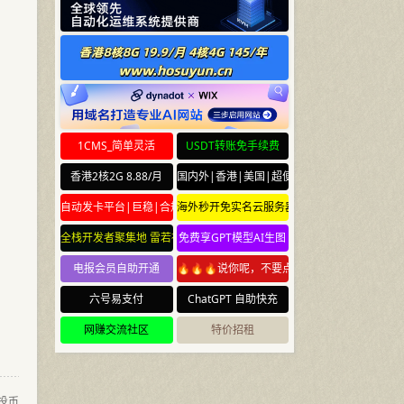
1CMS_简单灵活
USDT转账免手续费
香港2核2G 8.88/月
国内外|香港|美国|超便宜云服务器
自动发卡平台|巨稳|合规
海外秒开免实名云服务器
全栈开发者聚集地 雷若社区 leiruo.com
免费享GPT模型AI生图
电报会员自助开通
🔥🔥🔥说你呢，不要点🔥🔥🔥
六号易支付
ChatGPT 自助快充
网赚交流社区
特价招租
投币