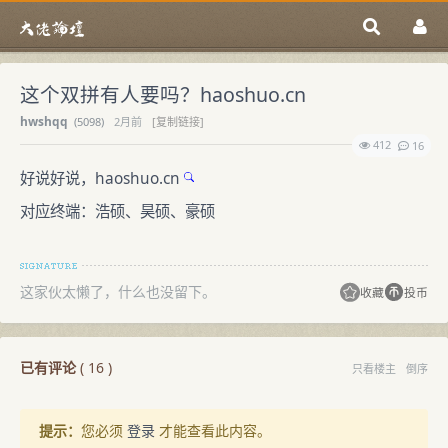
这个双拼有人要吗？haoshuo.cn
hwshqq
(
5098)
2月前
[复制链接]
412
16
好说好说，
haoshuo.cn
对应终端：浩硕、昊硕、豪硕
这家伙太懒了，什么也没留下。
收藏
投币
已有评论
(
16
)
只看楼主
倒序
提示：
您必须
登录
才能查看此内容。