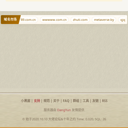
域名市场
e.org
456789.com.cn
wwwww.com.cn
zhuti.com
metaverse.by
qjqj.n
小黑屋
|
支持
|
规范
|
关于
|
FAQ
|
群组
|
工具
|
友链
|
RSS
服务器由
DangYun
友情提供
© 始于2020.10.10
大佬论坛
&
十年之约
Time: 0.020, SQL: 26