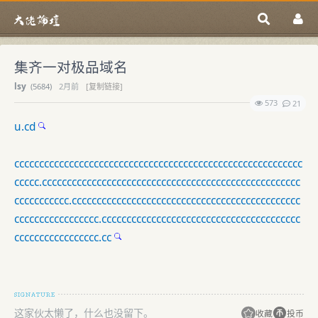
集齐一对极品域名
lsy
(
5684)
2月前
[复制链接]
573
21
u.cd
cccccccccccccccccccccccccccccccccccccccccccccccccccccccccc
ccccc.cccccccccccccccccccccccccccccccccccccccccccccccccccc
ccccccccccc.cccccccccccccccccccccccccccccccccccccccccccccc
ccccccccccccccccc.cccccccccccccccccccccccccccccccccccccccc
ccccccccccccccccc.cc
这家伙太懒了，什么也没留下。
收藏
投币