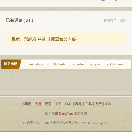
已有评论
(
21
)
只看楼主
倒序
提示：
您必须
登录
才能查看此内容。
域名市场
.com
bibi.bi
aishabi.com
878.info
cc.mba
qu.pw
arkdir.com
zl
小黑屋
|
支持
|
规范
|
关于
|
FAQ
|
群组
|
工具
|
友链
|
RSS
服务器由
DangYun
友情提供
© 始于2020.10.10
大佬论坛
&
十年之约
Time: 0.020, SQL: 26