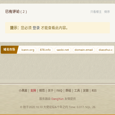
已有评论
(
2
)
只看楼主
倒序
提示：
您必须
登录
才能查看此内容。
域名市场
e
qq.md
lcann.org
878.info
saobi.net
domain.email
diaozhui.co
小黑屋
|
支持
|
规范
|
关于
|
FAQ
|
群组
|
工具
|
友链
|
RSS
服务器由
DangYun
友情提供
© 始于2020.10.10
大佬论坛
&
十年之约
Time: 0.017, SQL: 26