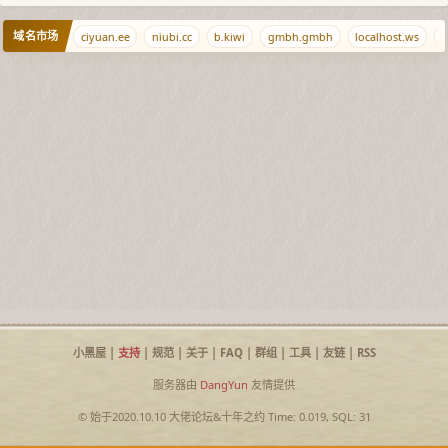
域名市场
888.com.cn
ciyuan.ee
niubi.cc
b.kiwi
gmbh.gmbh
localhost.ws
d
小黑屋
|
支持
|
规范
|
关于
|
FAQ
|
群组
|
工具
|
友链
|
RSS
服务器由
DangYun
友情提供
© 始于2020.10.10
大佬论坛
&
十年之约
Time: 0.019, SQL: 31