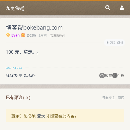
博客帮bokebang.com
Evan
(
5630)
2月前
[复制链接]
383
5
100 元，拿走。。
𝑴𝒊.𝑪𝑫
♥️
𝒁𝒖𝒊.𝑹𝒆
收藏
1 枚
已有评论
(
5
)
只看楼主
倒序
提示：
您必须
登录
才能查看此内容。