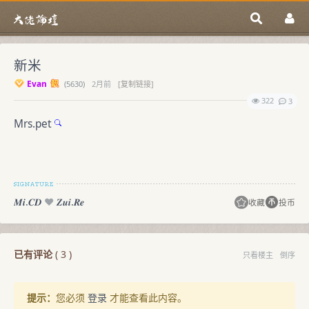
新米
Evan
(
5630)
2月前
[复制链接]
322
3
Mrs.pet
𝑴𝒊.𝑪𝑫
♥️
𝒁𝒖𝒊.𝑹𝒆
收藏
投币
已有评论
(
3
)
只看楼主
倒序
提示：
您必须
登录
才能查看此内容。