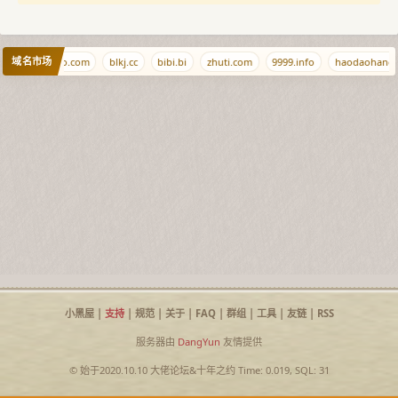
域名市场
m
xiangyao.com
blkj.cc
bibi.bi
zhuti.com
9999.info
haodaohang.
小黑屋
|
支持
|
规范
|
关于
|
FAQ
|
群组
|
工具
|
友链
|
RSS
服务器由
DangYun
友情提供
© 始于2020.10.10
大佬论坛
&
十年之约
Time: 0.019, SQL: 31