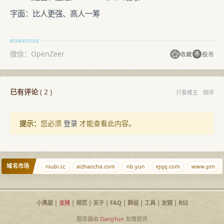
字面：比人更强、高人一筹
微信：OpenZeer
收藏
投币
已有评论
(
2
)
只看楼主
倒序
提示：
您必须
登录
才能查看此内容。
域名市场
ciyuan.dog
niubi.cc
aizhaocha.com
nb.yun
ejqq.com
www.pm
小黑屋
|
支持
|
规范
|
关于
|
FAQ
|
群组
|
工具
|
友链
|
RSS
服务器由
DangYun
友情提供