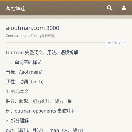
aioutman.com 3000
Zeer
(
47985)
2月前
[复制链接]
270
2
Outman 完整词义、用法、语境拆解
一、单词基础释义
音标：/ˌaʊtˈmæn/
词性：动词（verb）
1. 核心本义
胜过、超越、能力碾压、战力压倒
例：outman opponents 击败对手
2. 拆分理解
out-（超出、胜过）+ man（人、战力）