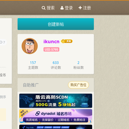
搜索
登录
注册
创建新帖
ikuncn
7
UID:5795
157
633
2
主题数
评论数
粉丝数
投币
自助推广
购买广告位
倒序