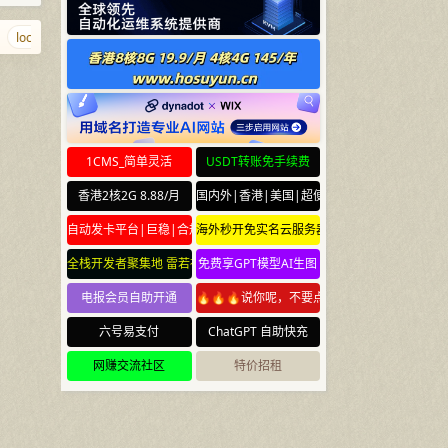
localhost.ws
meta.yun
chuilang.com
haodaohang.com
456789.
1CMS_简单灵活
USDT转账免手续费
香港2核2G 8.88/月
国内外|香港|美国|超便宜云服务器
自动发卡平台|巨稳|合规
海外秒开免实名云服务器
全栈开发者聚集地 雷若社区 leiruo.com
免费享GPT模型AI生图
电报会员自助开通
🔥🔥🔥说你呢，不要点🔥🔥🔥
六号易支付
ChatGPT 自助快充
网赚交流社区
特价招租