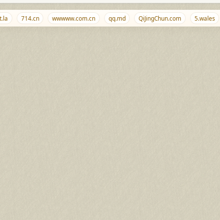
714.cn
wwwww.com.cn
qq.md
QiJingChun.com
5.wales