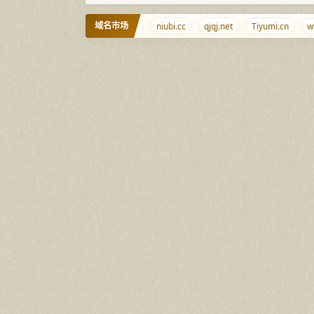
域名市场
news
ikf.net
xiangyao.com
niubi.cc
qjqj.net
Tiyumi.cn
wt.la