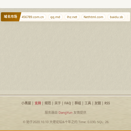
域名市场
blkj.cc
456789.com.cn
qq.md
lhz.net
Nethtml.com
baidu.sb
q
小黑屋
|
支持
|
规范
|
关于
|
FAQ
|
群组
|
工具
|
友链
|
RSS
服务器由
DangYun
友情提供
© 始于2020.10.10
大佬论坛
&
十年之约
Time: 0.030, SQL: 26