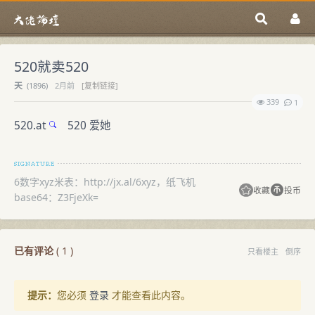
520就卖520
天
(
1896)
2月前
[复制链接]
339
1
520.at
520 爱她
6数字xyz米表：http://jx.al/6xyz，纸飞机
收藏
投币
base64：Z3FjeXk=
已有评论
(
1
)
只看楼主
倒序
提示：
您必须
登录
才能查看此内容。