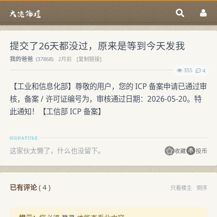
提交了26天都没过，原来是等到今天发我
我的爸爸
(
37868)
2月前
[复制链接]
355
4
【工业和信息化部】尊敬的用户，您的 ICP 备案申请已通过审
核，备案 / 许可证编号为，审核通过日期：2026-05-20。特
此通知！【工信部 ICP 备案】
这家伙太懒了，什么也没留下。
收藏
投币
已有评论
(
4
)
只看楼主
倒序