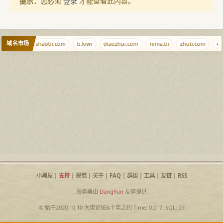
提示：
您必须
登录
才能查看此内容。
域名市场
9999.info
shaobi.com
b.kiwi
diaozhui.com
nima.bi
zhuti.com
45
小黑屋
|
支持
|
规范
|
关于
|
FAQ
|
群组
|
工具
|
友链
|
RSS
服务器由
DangYun
友情提供
© 始于2020.10.10
大佬论坛
&
十年之约
Time: 0.017, SQL: 27