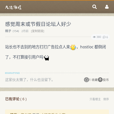
感觉周末或节假日论坛人好少
桃子
(
154)
2月前
[复制链接]
380
6
站长也不去别的地方打打广告拉点人来
，hostloc 都倒闭
了，不打算接引用户吗
这家伙太懒了，什么也没留下。
1 收藏
投币
已有评论
(
6
)
只看楼主
倒序