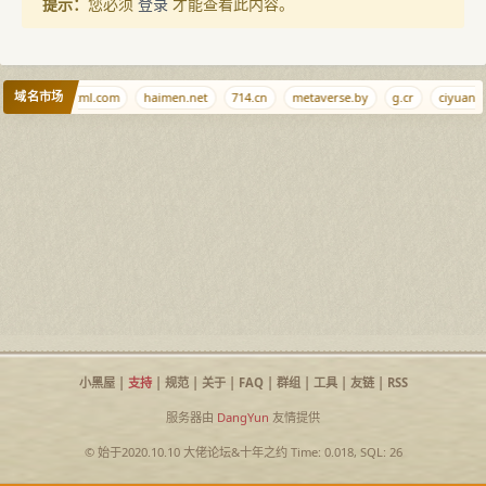
提示：
您必须
登录
才能查看此内容。
域名市场
.net
Nethtml.com
haimen.net
714.cn
metaverse.by
g.cr
ciyuan.d
小黑屋
|
支持
|
规范
|
关于
|
FAQ
|
群组
|
工具
|
友链
|
RSS
服务器由
DangYun
友情提供
© 始于2020.10.10
大佬论坛
&
十年之约
Time: 0.018, SQL: 26