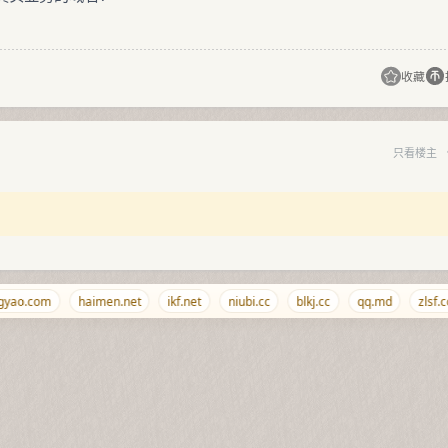
收藏
只看楼主
yao.com
haimen.net
ikf.net
niubi.cc
blkj.cc
qq.md
zlsf.c