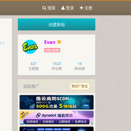
搜索
登录
注册
创建新帖
Evan
2
UID:5630
327
1623
14
主题数
评论数
粉丝数
自助推广
购买广告位