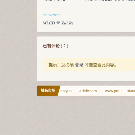
𝑴𝒊.𝑪𝑫
♥️
𝒁𝒖𝒊.𝑹𝒆
已有评论
(
2
)
提示：
您必须
登录
才能查看此内容。
域名市场
et
9.wales
ciyuan.dog
nb.yun
arkdir.com
www.pm
xiang