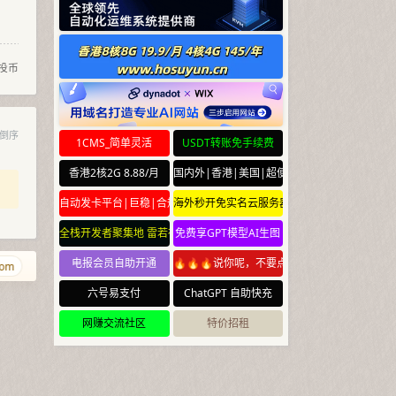
投币
倒序
1CMS_简单灵活
USDT转账免手续费
香港2核2G 8.88/月
国内外|香港|美国|超便宜云服务器
自动发卡平台|巨稳|合规
海外秒开免实名云服务器
全栈开发者聚集地 雷若社区 leiruo.com
免费享GPT模型AI生图
电报会员自助开通
🔥🔥🔥说你呢，不要点🔥🔥🔥
om
mofa.yun
chuilang.com
meta.yun
aishabi.com
ispisp.com
六号易支付
ChatGPT 自助快充
网赚交流社区
特价招租