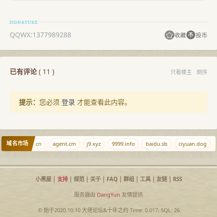
QQWX:1377989288
收藏
投币
已有评论
(
11
)
只看楼主
倒序
提示：
您必须
登录
才能查看此内容。
域名市场
q.md
nn1.cn
agent.cm
j9.xyz
9999.info
baidu.sb
ciyuan.dog
小黑屋
|
支持
|
规范
|
关于
|
FAQ
|
群组
|
工具
|
友链
|
RSS
服务器由
DangYun
友情提供
© 始于2020.10.10
大佬论坛
&
十年之约
Time: 0.017, SQL: 26