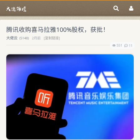
腾讯收购喜马拉雅100%股权，获批！
大佬云
(
5148)
2月前
[复制链接]
551
11