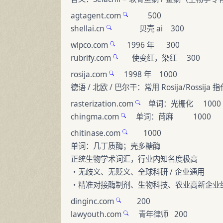
agtagent.com
500
shellai.cn
贝壳 ai 300
wlpco.com
1996 年 300
rubrify.com
使变红，染红 300
rosija.com
1998 年 1000
德语 / 北欧 / 巴尔干：常用 Rosija/Rossija
rasterization.com
单词：光栅化 1000
chingma.com
单词：苘麻 1000
chitinase.com
1000
单词：几丁质酶；壳多糖酶
正统生物学术词汇，行业内知名度极高
・无歧义、无贬义、全球科研 / 企业通用
・精准对接酶制剂、生物科技、农业高新企业
dinginc.com
200
lawyouth.com
青年律师 200