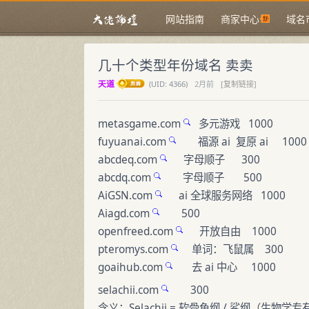
网站指南
商家中心
域名
几十个类型年份域名 卖卖
天道
(
UID:
4366)
2月前
[复制链接]
metasgame.com
多元游戏 1000
fuyuanai.com
福源 ai 复原 ai 1000
abcdeq.com
字母顺子 300
abcdq.com
字母顺子 500
AiGSN.com
ai 全球服务网络 1000
Aiagd.com
500
openfreed.com
开放自由 1000
pteromys.com
单词：飞鼠属 300
goaihub.com
去 ai 中心 1000
selachii.com
300
含义：Selachii = 软骨鱼纲 / 鲨纲（生