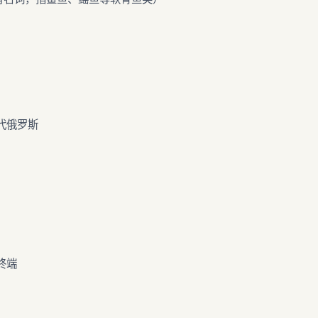
 指代俄罗斯
终端