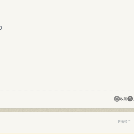
0
收藏
只看楼主