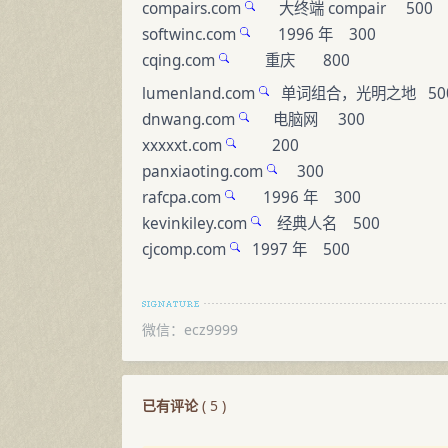
compairs.com
大终端 compair 500
softwinc.com
1996 年 300
cqing.com
重庆 800
lumenland.com
单词组合，光明之地 50
dnwang.com
电脑网 300
xxxxxt.com
200
panxiaoting.com
300
rafcpa.com
1996 年 300
kevinkiley.com
经典人名 500
cjcomp.com
1997 年 500
微信：ecz9999
已有评论
(
5
)