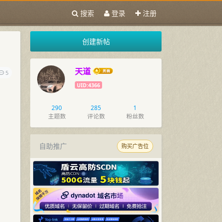
搜索
登录
注册
创建新帖
天道
5
UID:4366
290
285
1
主题数
评论数
粉丝数
自助推广
购买广告位