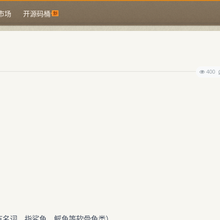
市场
开源码桶
400
物学专有名词，指鲨鱼、鳐鱼等软骨鱼类）