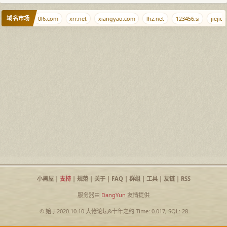
域名市场
ciyuan.ee
0l6.com
xrr.net
xiangyao.com
lhz.net
123456.si
jiejie.n
小黑屋
|
支持
|
规范
|
关于
|
FAQ
|
群组
|
工具
|
友链
|
RSS
服务器由
DangYun
友情提供
© 始于2020.10.10
大佬论坛
&
十年之约
Time: 0.017, SQL: 28