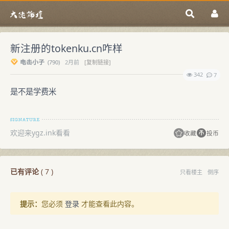
新注册的tokenku.cn咋样
电击小子
(
790)
2月前
[复制链接]
342
7
是不是学费米
欢迎来ygz.ink看看
收藏
投币
已有评论
(
7
)
只看楼主
倒序
提示：
您必须
登录
才能查看此内容。