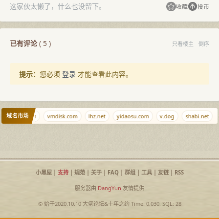
这家伙太懒了，什么也没留下。
收藏
投币
已有评论
(
5
)
只看楼主
倒序
提示：
您必须
登录
才能查看此内容。
域名市场
.pm
vfe.cn
vmdisk.com
lhz.net
yidaosu.com
v.dog
shabi.net
小黑屋
|
支持
|
规范
|
关于
|
FAQ
|
群组
|
工具
|
友链
|
RSS
服务器由
DangYun
友情提供
© 始于2020.10.10
大佬论坛
&
十年之约
Time: 0.030, SQL: 28