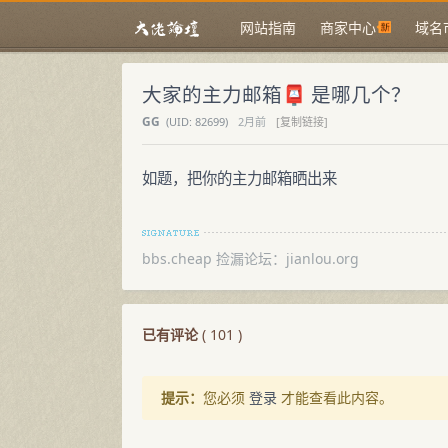
网站指南
商家中心
域名
大家的主力邮箱📮 是哪几个？
GG
(
UID:
82699)
2月前
[复制链接]
如题，把你的主力邮箱晒出来
bbs.cheap 捡漏论坛：jianlou.org
已有评论
(
101
)
提示：
您必须
登录
才能查看此内容。