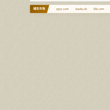
域名市场
caonidie.com
714.cn
zpzz.com
baidu.sb
0l6.com
w