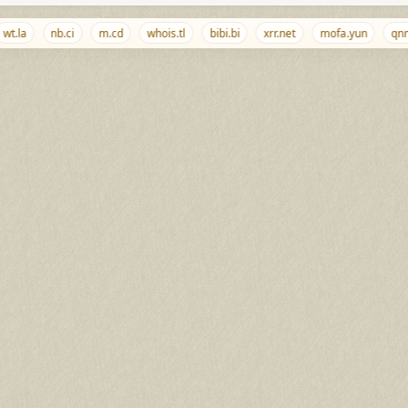
t.la
nb.ci
m.cd
whois.tl
bibi.bi
xrr.net
mofa.yun
qnmd