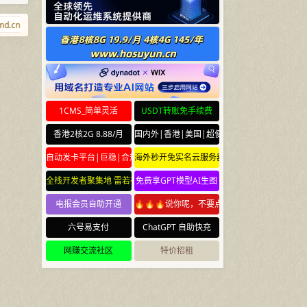
.cn
j9.xyz
caoliu.cn
9.wales
nima.bi
aishabi.com
caonid
1CMS_简单灵活
USDT转账免手续费
香港2核2G 8.88/月
国内外|香港|美国|超便宜云服务器
自动发卡平台|巨稳|合规
海外秒开免实名云服务器
全栈开发者聚集地 雷若社区 leiruo.com
免费享GPT模型AI生图
电报会员自助开通
🔥🔥🔥说你呢，不要点🔥🔥🔥
六号易支付
ChatGPT 自助快充
网赚交流社区
特价招租