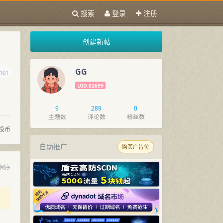
搜索
登录
注册
创建新帖
GG
101
UID:82699
9
289
0
主题数
评论数
粉丝数
投币
自助推广
购买广告位
倒序