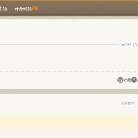
市场
开源码桶
935
收藏
只看楼主