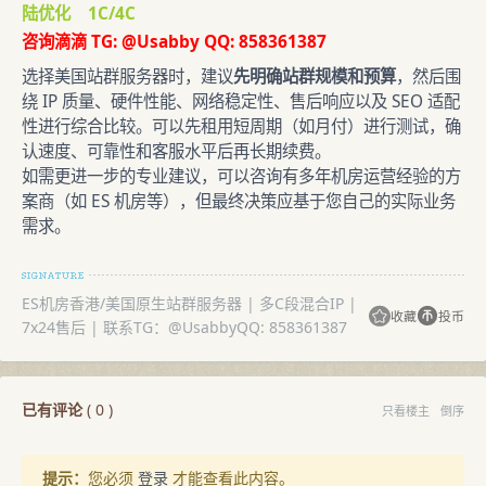
陆优化 1C/4C
咨询滴滴 TG: @Usabby QQ: 858361387
选择美国站群服务器时，建议
先明确站群规模和预算
，然后围
绕 IP 质量、硬件性能、网络稳定性、售后响应以及 SEO 适配
性进行综合比较。可以先租用短周期（如月付）进行测试，确
认速度、可靠性和客服水平后再长期续费。
如需更进一步的专业建议，可以咨询有多年机房运营经验的方
案商（如 ES 机房等），但最终决策应基于您自己的实际业务
需求。
ES机房香港/美国原生站群服务器 | 多C段混合IP |
收藏
投币
7x24售后 | 联系TG：@UsabbyQQ: 858361387
已有评论
(
0
)
只看楼主
倒序
提示：
您必须
登录
才能查看此内容。