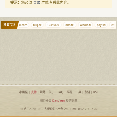
提示：
您必须
登录
才能查看此内容。
域名市场
ooo
aishabi.com
blkj.cc
123456.si
dns.frl
whois.tl
pay.sd
city.
小黑屋
|
支持
|
规范
|
关于
|
FAQ
|
群组
|
工具
|
友链
|
RSS
服务器由
DangYun
友情提供
© 始于2020.10.10
大佬论坛
&
十年之约
Time: 0.020, SQL: 26