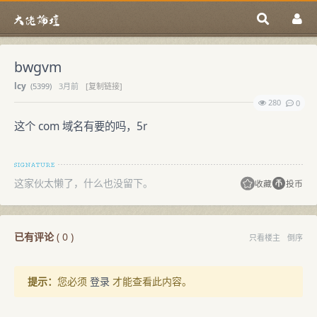
bwgvm
lcy
(
5399)
3月前
[复制链接]
280
0
这个 com 域名有要的吗，5r
这家伙太懒了，什么也没留下。
收藏
投币
已有评论
(
0
)
只看楼主
倒序
提示：
您必须
登录
才能查看此内容。