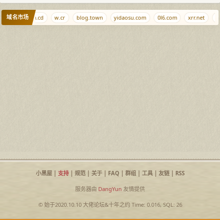
域名市场
nb.ci
m.cd
w.cr
blog.town
yidaosu.com
0l6.com
xrr.net
ra
小黑屋
|
支持
|
规范
|
关于
|
FAQ
|
群组
|
工具
|
友链
|
RSS
服务器由
DangYun
友情提供
© 始于2020.10.10
大佬论坛
&
十年之约
Time: 0.016, SQL: 26